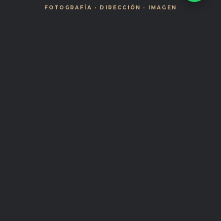
FOTOGRAFÍA · DIRECCIÓN · IMAGEN
No es solo cómo te
ves.
Es cómo te van
a recordar.
Construye una imagen que hable de ti, incluso
antes de hablar tú.
VER EXPERIENCIAS
ESCRIBIR POR WHATSAPP